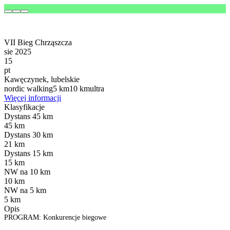
VII Bieg Chrząszcza
sie 2025
15
pt
Kawęczynek, lubelskie
nordic walking
5 km
10 km
ultra
Więcej informacji
Klasyfikacje
Dystans 45 km
45 km
Dystans 30 km
21 km
Dystans 15 km
15 km
NW na 10 km
10 km
NW na 5 km
5 km
Opis
PROGRAM: Konkurencje biegowe