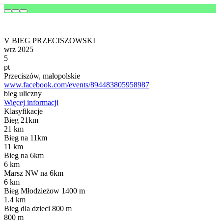
V BIEG PRZECISZOWSKI
wrz 2025
5
pt
Przeciszów, malopolskie
www.facebook.com/events/894483805958987
bieg uliczny
Więcej informacji
Klasyfikacje
Bieg 21km
21 km
Bieg na 11km
11 km
Bieg na 6km
6 km
Marsz NW na 6km
6 km
Bieg Młodzieżow 1400 m
1.4 km
Bieg dla dzieci 800 m
800 m