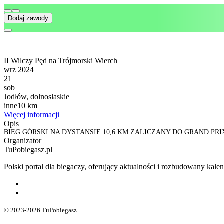
Dodaj zawody
II Wilczy Pęd na Trójmorski Wierch
wrz 2024
21
sob
Jodłów, dolnoslaskie
inne
10 km
Więcej informacji
Opis
BIEG GÓRSKI NA DYSTANSIE 10,6 KM ZALICZANY DO GRAND PRI
Organizator
TuPobiegasz.pl
Polski portal dla biegaczy, oferujący aktualności i rozbudowany ka
© 2023-2026 TuPobiegasz