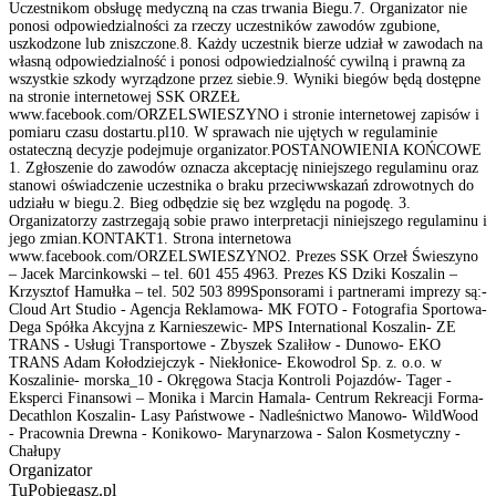
Uczestnikom obsługę medyczną na czas trwania Biegu.7. Organizator nie
ponosi odpowiedzialności za rzeczy uczestników zawodów zgubione,
uszkodzone lub zniszczone.8. Każdy uczestnik bierze udział w zawodach na
własną odpowiedzialność i ponosi odpowiedzialność cywilną i prawną za
wszystkie szkody wyrządzone przez siebie.9. Wyniki biegów będą dostępne
na stronie internetowej SSK ORZEŁ
www.facebook.com/ORZELSWIESZYNO i stronie internetowej zapisów i
pomiaru czasu dostartu.pl10. W sprawach nie ujętych w regulaminie
ostateczną decyzje podejmuje organizator.POSTANOWIENIA KOŃCOWE
1. Zgłoszenie do zawodów oznacza akceptację niniejszego regulaminu oraz
stanowi oświadczenie uczestnika o braku przeciwwskazań zdrowotnych do
udziału w biegu.2. Bieg odbędzie się bez względu na pogodę. 3.
Organizatorzy zastrzegają sobie prawo interpretacji niniejszego regulaminu i
jego zmian.KONTAKT1. Strona internetowa
www.facebook.com/ORZELSWIESZYNO2. Prezes SSK Orzeł Świeszyno
– Jacek Marcinkowski – tel. 601 455 4963. Prezes KS Dziki Koszalin –
Krzysztof Hamułka – tel. 502 503 899Sponsorami i partnerami imprezy są:-
Cloud Art Studio - Agencja Reklamowa- MK FOTO - Fotografia Sportowa-
Dega Spółka Akcyjna z Karnieszewic- MPS International Koszalin- ZE
TRANS - Usługi Transportowe - Zbyszek Szaliłow - Dunowo- EKO
TRANS Adam Kołodziejczyk - Niekłonice- Ekowodrol Sp. z. o.o. w
Koszalinie- morska_10 - Okręgowa Stacja Kontroli Pojazdów- Tager -
Eksperci Finansowi – Monika i Marcin Hamala- Centrum Rekreacji Forma-
Decathlon Koszalin- Lasy Państwowe - Nadleśnictwo Manowo- WildWood
- Pracownia Drewna - Konikowo- Marynarzowa - Salon Kosmetyczny -
Chałupy
Organizator
TuPobiegasz.pl