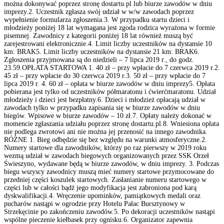
można dokonywać poprzez stronę dostartu.pl lub biurze zawodów w dniu
imprezy.2. Uczestnik zgłasza swój udział w w/w zawodach poprzez
wypełnienie formularza zgłoszenia.3. W przypadku startu dzieci i
młodzieży poniżej 18 lat wymagana jest zgoda rodzica wyrażona w formie
pisemnej. Zawodnicy z kategorii poniżej 18 lat również muszą być
zarejestrowani elektronicznie.4. Limit liczby uczestników na dystansie 10
km: BRAK5. Limit liczby uczestników na dystansie 21 km: BRAK6.
Zgłoszenia przyjmowana są do niedzieli – 7 lipca 2019 r., do godz.
23.59.OPŁATA STARTOWA 1. 40 zł – przy wpłacie do 7 czerwca 2019 r.2.
45 zł – przy wpłacie do 30 czerwca 2019 r.3. 50 zł – przy wpłacie do 7
lipca 2019 r. 4. 60 zł – opłata w biurze zawodów w dniu imprezy5. Opłata
pobierana jest tylko od uczestników półmaratonu i ćwierćmaratonu. Udział
młodzieży i dzieci jest bezpłatny.6. Dzieci i młodzież opłacają udział w
zawodach tylko w przypadku zapisania się w biurze zawodów w dniu
biegów. Wpisowe w biurze zawodów – 10 zł.7. Opłaty należy dokonać w
momencie zgłaszania udziału poprzez stronę dostartu.pl.8. Wniesiona opłata
nie podlega zwrotowi ani nie można jej przenosić na innego zawodnika.
RÓŻNE 1. Bieg odbędzie się bez względu na warunki atmosferyczne.2.
Numery startowe dla zawodników, którzy po raz pierwszy w 2019 roku
wezmą udział w zawodach biegowych organizowanych przez SSK Orzeł
Świeszyno, wydawane będą w biurze zawodów, w dniu imprezy. 3. Podczas
biegu wszyscy zawodnicy muszą mieć numery startowe przymocowane do
przedniej części koszulek startowych. Zasłanianie numeru startowego w
części lub w całości bądź jego modyfikacja jest zabroniona pod karą
dyskwalifikacji.4. Wręczenie upominków, pamiątkowych medali oraz
pucharów nastąpi w ogrodzie przy Hotelu Pałac Bursztynowy w
Strzekęcinie po zakończeniu zawodów.5. Po dekoracji uczestników nastąpi
wspólne pieczenie kiełbasek przy ognisku.6. Organizator zapewnia