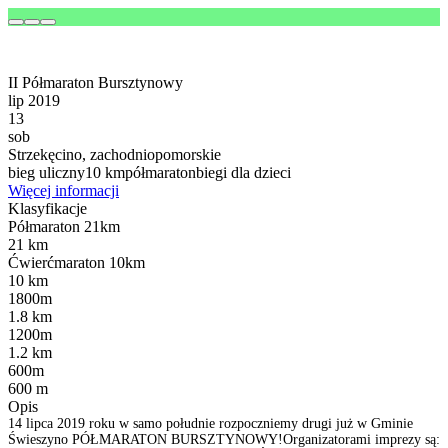
II Półmaraton Bursztynowy
lip 2019
13
sob
Strzekęcino, zachodniopomorskie
bieg uliczny
10 km
półmaraton
biegi dla dzieci
Więcej informacji
Klasyfikacje
Półmaraton 21km
21 km
Ćwierćmaraton 10km
10 km
1800m
1.8 km
1200m
1.2 km
600m
600 m
Opis
14 lipca 2019 roku w samo południe rozpoczniemy drugi już w Gminie
Świeszyno PÓŁMARATON BURSZTYNOWY!Organizatorami imprezy są: