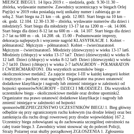
MIEJSCE BIEGU1. 14 lipca 2019 r. – niedziela, godz. 9.30-11.30 –
zbiórka, wydawanie numerów. Zawodnicy uczestniczący w biegach Orlej
Pię(ś)ci w 2019 roku posiadają swój unikalny numer i zabierają go ze
sobą.2. Start biegu na 21 km – ok. godz. 12.003. Start biegu na 10 km –
ok. godz. 12.104. 12.30-13.30 – zbiórka, wydawanie numerów dla dzieci i
młodzieży5. Start biegu dla młodzieży 13-17 lat na 1200 m – ok. 14.006.
Start biegu dla dzieci 8-12 lat na 600 m – ok. 14.107. Start biegu dla dzieci
2-7 lat na 600 m – ok. 14.208. ok. 15.00 - Podsumowanie imprezy,
dekoracja najlepszych i wręczenie nagród KLASYFIKACJE 1. Kobiet –
półmaraton2. Mężczyzn – półmaraton3. Kobiet – ćwierćmaraton4.
Mężczyzn – ćwierćmaraton5. Młodzieży (dziewczyny) w wieku 13-17 lat6.
Młodzieży (chłopcy) w wieku 13-17 lat7. Dzieci (dziewczynki) w wieku 8-
12 lat8. Dzieci (chłopcy) w wieku 8-12 lat9. Dzieci (dziewczynki) w wieku
2-7 lat10. Dzieci (chłopcy) w wieku 2-7 latNAGRODY – PÓŁMARATON
I ĆWIERĆMARATON1. Dla wszystkich uczestników biegu -
okolicznościowe medale2. Za zajęcie miejsc I-III w każdej kategorii kobiet
i mężczyzn – puchary oraz nagrody3. Organizator ma prawo ustanowić
dodatkowe klasyfikacje i nagrody lub zmienić istniejące w zależności od
hojności sponsorówNAGRODY – DZIECI I MŁODZIEŻ1. Dla wszystkich
uczestników biegu - okolicznościowe medale oraz drobne upominki2.
Organizator ma prawo ustanowić dodatkowe klasyfikacje i nagrody lub
zmienić istniejące w zależności od hojności
sponsorówBEZPIECZEŃSTWO UCZESTNIKÓW BIEGU:1. Bieg główny
odbędzie się przy ograniczonym ruchu kołowym (na drodze leśnej) oraz bez
zamknięcia dla ruchu drogi rowerowej przy drodze wojewódzkiej 167.2.
Uczestnicy biegu zobowiązani są do zachowania szczególnej ostrożności na
całej trasie biegu.3. Zawodnicy winni stosować się do poleceń Policji,
Straży Pożarnej oraz służby porządkowej.ZGŁOSZENIA 1. Zgłoszenia