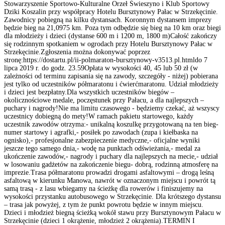
Stowarzyszenie Sportowo-Kulturalne Orzeł Świeszyno i Klub Sportowy
Dziki Koszalin przy współpracy Hotelu Bursztynowy Pałac w Strzekęcinie.
Zawodnicy pobiegną na kilku dystansach. Koronnym dystansem imprezy
będzie bieg na 21,0975 km. Poza tym odbędzie się bieg na 10 km oraz biegi
dla młodzieży i dzieci (dystanse 600 m i 1200 m, 1800 m)Całość zakończy
się rodzinnym spotkaniem w ogrodach przy Hotelu Bursztynowy Pałac w
Strzekęcinie.Zgłoszenia można dokonywać poprzez
stronę:https://dostartu.pl/ii-polmaraton-bursztynowy-v3513.pl.htmldo 7
lipca 2019 r. do godz. 23.59Opłata w wysokości 40, 45 lub 50 zł (w
zależności od terminu zapisania się na zawody, szczegóły - niżej) pobierana
jest tylko od uczestników półmaratonu i ćwierćmaratonu. Udział młodzieży
i dzieci jest bezpłatny.Dla wszystkich uczestników biegów –
okolicznościowe medale, poczęstunek przy Pałacu, a dla najlepszych –
puchary i nagrody!Nie ma limitu czasowego - będziemy czekać, aż wszyscy
uczestnicy dobiegną do mety!W ramach pakietu startowego, każdy
uczestnik zawodów otrzyma:- unikalną koszulkę przygotowaną na ten bieg-
numer startowy i agrafki,- posiłek po zawodach (zupa i kiełbaska na
ognisko),- profesjonalne zabezpieczenie medyczne,- oficjalne wyniki
jeszcze tego samego dnia,- wodę na punktach odświeżania,- medal za
ukończenie zawodów,- nagrody i puchary dla najlepszych na mecie,- udział
w losowaniu gadżetów na zakończenie biegu- dobrą, rodzinną atmosferę na
imprezie.Trasa półmaratonu prowadzi drogami asfaltowymi – drogą leśną
asfaltową w kierunku Manowa, nawrót w oznaczonym miejscu i powrót tą
samą trasą - z lasu wbiegamy na ścieżkę dla rowerów i finiszujemy na
wysokości przystanku autobusowego w Strzekęcinie. Dla krótszego dystansu
– trasa jak powyżej, z tym że punkt powrotu będzie w innym miejscu.
Dzieci i młodzież biegną ścieżką wokół stawu przy Bursztynowym Pałacu w
Strzekęcinie (dzieci 1 okrążenie, młodzież 2 okrążenia).TERMIN I