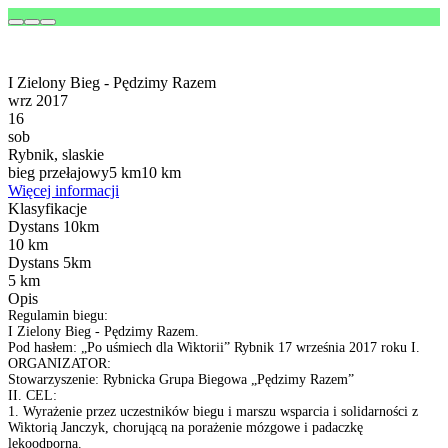
I Zielony Bieg - Pędzimy Razem
wrz 2017
16
sob
Rybnik, slaskie
bieg przełajowy
5 km
10 km
Więcej informacji
Klasyfikacje
Dystans 10km
10 km
Dystans 5km
5 km
Opis
Regulamin biegu:
I Zielony Bieg - Pędzimy Razem.
Pod hasłem: „Po uśmiech dla Wiktorii” Rybnik 17 września 2017 roku I.
ORGANIZATOR:
Stowarzyszenie: Rybnicka Grupa Biegowa „Pędzimy Razem”
II. CEL:
1. Wyrażenie przez uczestników biegu i marszu wsparcia i solidarności z
Wiktorią Janczyk, chorującą na porażenie mózgowe i padaczkę
lekoodporną.