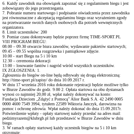
6. Każdy zawodnik ma obowiązek zapoznać się z regulaminem biegu i jest
zobowiązany do jego przestrzegania.
7. Pobranie numeru startowego i podpisanie oświadczenia przez zawodnika
jest równoznaczne z akceptacją regulaminu biegu oraz wyrażeniem zgody
na przetwarzanie swoich danych osobowych dla potrzeb wewnętrznych
organizatora.
8. Limit uczestników: 200
9. Pomiar czasu dokonywany będzie poprzez firmę TIME-SPORT.PL
VIII PROGRAM BIEGU:
08.00 – 09.30 otwarcie biura zawodów, wydawanie pakietów startowych;
09.45 – 09.55 wspólna rozgrzewka i pamiątkowe zdjęcie.
10.00 - start Biegu na 5 i 10 km
12.30 – ceremonia dekoracji
13.00 – losowanie fantów i nagród wśród wszystkich uczestników.
IX ZGŁOSZENIA: 1.
Zgłoszenia do biegów on-line będą odbywały się drogą elektroniczną:
http://time-sport.pl/zapisy/ do dnia 10.09.2017 r.
W dniu 17 września 2016 roku dokonanie rejestracji będzie możliwe tylko
w Biurze Zawodów do godz. 9.00 2. Opłata startowa na obu dystansach
wynosi co najmniej 20,00 zł, wpłat należy dokonywać na konto:
Fundacja Dzieciom „Zdążyć z Pomocą” Alior Bank S.A. 42 2490 0005
0000 4600 7549 3994, tytułem 22589 Wiktoria Janczyk, darowizna na
pomoc i ochronę zdrowia. Wpłat należy dokonać do dnia 15.09.2017r.
Potwierdzenie wpłaty - opłaty startowej należy przesłać na adres mail:
pedzimyrazem@klubrgb.pl
lub przedstawić w Biurze Zawodów w dniu
biegu.
3. W ramach opłaty startowej każdy uczestnik biegów na 5 i 10 km
otrzymuje: