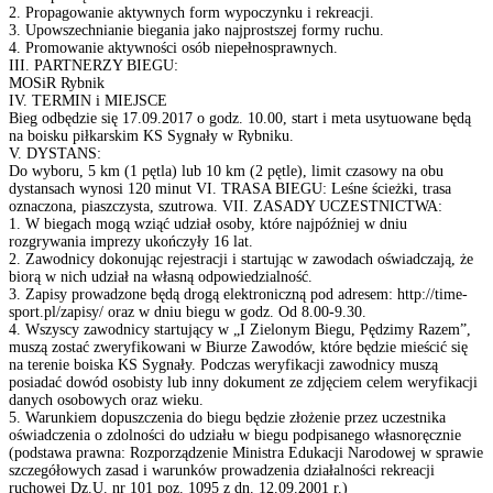
2. Propagowanie aktywnych form wypoczynku i rekreacji.
3. Upowszechnianie biegania jako najprostszej formy ruchu.
4. Promowanie aktywności osób niepełnosprawnych.
III. PARTNERZY BIEGU:
MOSiR Rybnik
IV. TERMIN i MIEJSCE
Bieg odbędzie się 17.09.2017 o godz. 10.00, start i meta usytuowane będą
na boisku piłkarskim KS Sygnały w Rybniku.
V. DYSTANS:
Do wyboru, 5 km (1 pętla) lub 10 km (2 pętle), limit czasowy na obu
dystansach wynosi 120 minut VI. TRASA BIEGU: Leśne ścieżki, trasa
oznaczona, piaszczysta, szutrowa. VII. ZASADY UCZESTNICTWA:
1. W biegach mogą wziąć udział osoby, które najpóźniej w dniu
rozgrywania imprezy ukończyły 16 lat.
2. Zawodnicy dokonując rejestracji i startując w zawodach oświadczają, że
biorą w nich udział na własną odpowiedzialność.
3. Zapisy prowadzone będą drogą elektroniczną pod adresem: http://time-
sport.pl/zapisy/ oraz w dniu biegu w godz. Od 8.00-9.30.
4. Wszyscy zawodnicy startujący w „I Zielonym Biegu, Pędzimy Razem”,
muszą zostać zweryfikowani w Biurze Zawodów, które będzie mieścić się
na terenie boiska KS Sygnały. Podczas weryfikacji zawodnicy muszą
posiadać dowód osobisty lub inny dokument ze zdjęciem celem weryfikacji
danych osobowych oraz wieku.
5. Warunkiem dopuszczenia do biegu będzie złożenie przez uczestnika
oświadczenia o zdolności do udziału w biegu podpisanego własnoręcznie
(podstawa prawna: Rozporządzenie Ministra Edukacji Narodowej w sprawie
szczegółowych zasad i warunków prowadzenia działalności rekreacji
ruchowej Dz.U. nr 101 poz. 1095 z dn. 12.09.2001 r.)