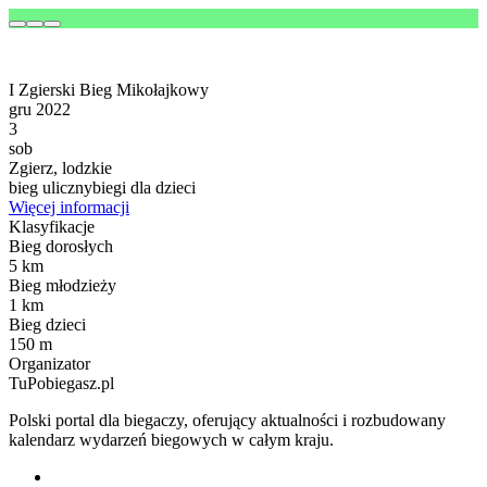
I Zgierski Bieg Mikołajkowy
gru 2022
3
sob
Zgierz, lodzkie
bieg uliczny
biegi dla dzieci
Więcej informacji
Klasyfikacje
Bieg dorosłych
5 km
Bieg młodzieży
1 km
Bieg dzieci
150 m
Organizator
TuPobiegasz.pl
Polski portal dla biegaczy, oferujący aktualności i rozbudowany
kalendarz wydarzeń biegowych w całym kraju.