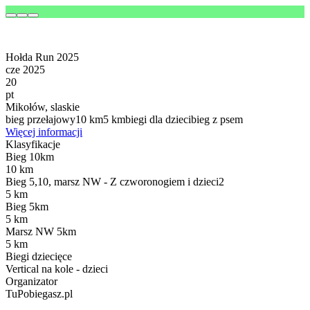
Hołda Run 2025
cze 2025
20
pt
Mikołów, slaskie
bieg przełajowy
10 km
5 km
biegi dla dzieci
bieg z psem
Więcej informacji
Klasyfikacje
Bieg 10km
10 km
Bieg 5,10, marsz NW - Z czworonogiem i dzieci2
5 km
Bieg 5km
5 km
Marsz NW 5km
5 km
Biegi dziecięce
Vertical na kole - dzieci
Organizator
TuPobiegasz.pl