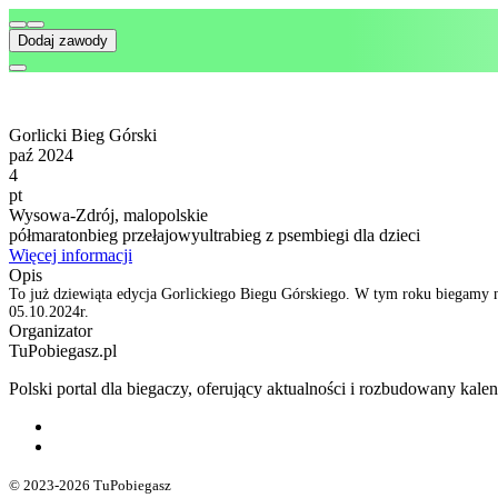
Dodaj zawody
Gorlicki Bieg Górski
paź 2024
4
pt
Wysowa-Zdrój, malopolskie
półmaraton
bieg przełajowy
ultra
bieg z psem
biegi dla dzieci
Więcej informacji
Opis
To już dziewiąta edycja Gorlickiego Biegu Górskiego. W tym roku biegamy 
05.10.2024r.
Organizator
TuPobiegasz.pl
Polski portal dla biegaczy, oferujący aktualności i rozbudowany ka
© 2023-2026 TuPobiegasz