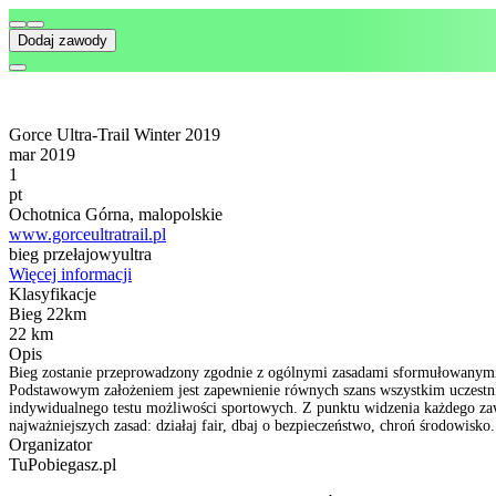
Dodaj zawody
Gorce Ultra-Trail Winter 2019
mar 2019
1
pt
Ochotnica Górna, malopolskie
www.gorceultratrail.pl
bieg przełajowy
ultra
Więcej informacji
Klasyfikacje
Bieg 22km
22 km
Opis
Bieg zostanie przeprowadzony zgodnie z ogólnymi zasadami sformułowanymi p
Podstawowym założeniem jest zapewnienie równych szans wszystkim uczest
indywidualnego testu możliwości sportowych. Z punktu widzenia każdego zaw
najważniejszych zasad: działaj fair, dbaj o bezpieczeństwo, chroń środowisko.
Organizator
TuPobiegasz.pl