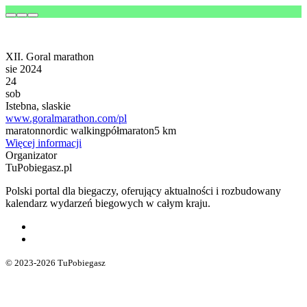
XII. Goral marathon
sie 2024
24
sob
Istebna, slaskie
www.goralmarathon.com/pl
maraton
nordic walking
półmaraton
5 km
Więcej informacji
Organizator
TuPobiegasz.pl
Polski portal dla biegaczy, oferujący aktualności i rozbudowany
kalendarz wydarzeń biegowych w całym kraju.
© 2023-2026 TuPobiegasz