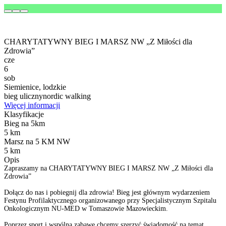
CHARYTATYWNY BIEG I MARSZ NW „Z Miłości dla
Zdrowia”
cze
6
sob
Siemienice, lodzkie
bieg uliczny
nordic walking
Więcej informacji
Klasyfikacje
Bieg na 5km
5 km
Marsz na 5 KM NW
5 km
Opis
Zapraszamy na CHARYTATYWNY BIEG I MARSZ NW „Z Miłości dla
Zdrowia”
Dołącz do nas i pobiegnij dla zdrowia! Bieg jest głównym wydarzeniem
Festynu Profilaktycznego organizowanego przy Specjalistycznym Szpitalu
Onkologicznym NU-MED w Tomaszowie Mazowieckim.
Poprzez sport i wspólną zabawę chcemy szerzyć świadomość na temat