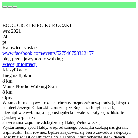
BOGUCICKI BIEG KUKUCZKI
wrz 2021
24
pt
Katowice, slaskie
www.facebook.com/events/527546758322457
bieg przełajowy
nordic walking
Więcej informacji
Klasyfikacje
Bieg na 8,5km
8 km
Marsz Nordic Walking 8km
8 km
Opis
W ramach Inicjatywy Lokalnej chcemy rozpocząć nową tradycję biegu ku
pamięci Jerzego Kukuczki. Urodzony w Bogucicach był postacią
niewątpliwie wybitną, a jego osiągnięcia trwale wpisały się w historię
górskiej wspinaczki.
25 września wspólnie zdobędziemy Hałdę Wełnowiecką!
Wystartujemy spod Hałdy, więc od samego początku czekają nas górskie
wspinaczki. Tam również będzie znajdować się biuro zawodów i depozyt.
Ilość miejsc jest ograniczona do 250 osób. Start odbędzie się w dwóch