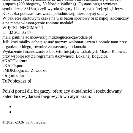
grupach (200 biegaczy, 50 Nordic Walking). Dystans biegu wyniesie
symboliczne 8516m, czyli wysokość góry Lhotse, na której zginął Jerzy
Kukuczka podczas trasowania południowej, niezdobytej ściany.
W pakiecie startowym czeka na was baton sportowy oraz napój izotoniczny,
a na mecie własnoręcznie robione medale!
WIĘCEJ INFORMACJI:
tel. 32 203 05 17
mail.
paulina.zdancewicz@mdkbogucice-zawodzie.pl
Jeśli ktoś miałby ochotę zostać naszym wolontariuszem i pomóc nam przy
organizacji biegu, również zapraszamy do kontaktu!
Wydarzenie finansowanie z budżetu Inicjatyw Lokalnych Miasta Katowice
przy współpracy z Programem Aktywności Lokalnej Bogucice.
#KATOkultura
#KATOsport
#MDKBogucice-Zawodzie
Organizator
TuPobiegasz.pl
Polski portal dla biegaczy, oferujący aktualności i rozbudowany
kalendarz wydarzeń biegowych w całym kraju.
© 2023-2026 TuPobiegasz