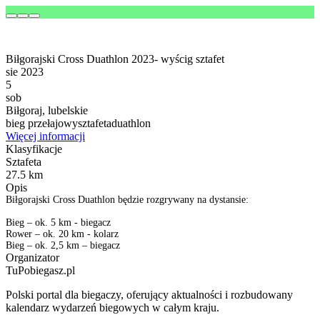
Biłgorajski Cross Duathlon 2023- wyścig sztafet
sie 2023
5
sob
Biłgoraj, lubelskie
bieg przełajowy
sztafeta
duathlon
Więcej informacji
Klasyfikacje
Sztafeta
27.5 km
Opis
Biłgorajski Cross Duathlon będzie rozgrywany na dystansie:
Bieg – ok. 5 km - biegacz
Rower – ok. 20 km - kolarz
Bieg – ok. 2,5 km – biegacz
Organizator
TuPobiegasz.pl
Polski portal dla biegaczy, oferujący aktualności i rozbudowany
kalendarz wydarzeń biegowych w całym kraju.