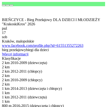
BIEŃCZYCE - Bieg Przełajowy DLA DZIECI I MŁODZIEŻY
"KrakoskiKros" 2026
paź
17
sob
Kraków, malopolskie
www.facebook.com/profile.php?id=61551355272263
bieg przełajowy
biegi dla dzieci
Więcej informacji
Klasyfikacje
2 km 2010-2009 (dziewczęta)
2 km
2 km 2012-2011 (chłopcy)
2 km
2 km 2010-2009 (chłopcy)
2 km
1 km 2014-2013 (dziewczęta i chłopcy)
1 km
1 km 2012-2011 (dziewczęta)
1 km
800 m 2016-2015 (dziewczęta i chłopcy)