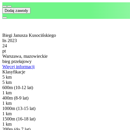
Dodaj zawody
Biegi Janusza Kusocińskiego
lis 2023
24
pt
Warszawa, mazowieckie
bieg przełajowy
Więcej informacji
Klasyfikacje
5 km
5 km
600m (10-12 lat)
1 km
400m (8-9 lat)
1 km
1000m (13-15 lat)
1 km
1500m (16-18 lat)
1 km
200m (do 7 lat)