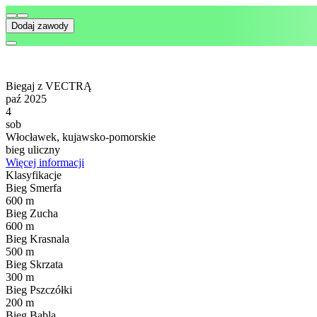
Dodaj zawody
Biegaj z VECTRĄ
paź 2025
4
sob
Włocławek, kujawsko-pomorskie
bieg uliczny
Więcej informacji
Klasyfikacje
Bieg Smerfa
600 m
Bieg Zucha
600 m
Bieg Krasnala
500 m
Bieg Skrzata
300 m
Bieg Pszczółki
200 m
Bieg Bąbla