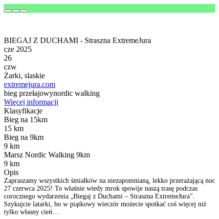
BIEGAJ Z DUCHAMI - Straszna ExtremeJura
cze 2025
26
czw
Żarki, slaskie
extremejura.com
bieg przełajowy
nordic walking
Więcej informacji
Klasyfikacje
Bieg na 15km
15 km
Bieg na 9km
9 km
Marsz Nordic Walking 9km
9 km
Opis
Zapraszamy wszystkich śmiałków na niezapomnianą, lekko przerażającą noc
27 czerwca 2025! To właśnie wtedy mrok spowije naszą trasę podczas
corocznego wydarzenia „Biegaj z Duchami – Straszna ExtremeJura”.
Szykujcie latarki, bo w piątkowy wieczór możecie spotkać coś więcej niż
tylko własny cień…