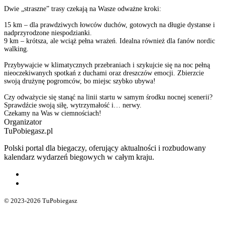
Dwie „straszne” trasy czekają na Wasze odważne kroki:
15 km – dla prawdziwych łowców duchów, gotowych na długie dystanse i
nadprzyrodzone niespodzianki.
9 km – krótsza, ale wciąż pełna wrażeń. Idealna również dla fanów nordic
walking.
Przybywajcie w klimatycznych przebraniach i szykujcie się na noc pełną
nieoczekiwanych spotkań z duchami oraz dreszczów emocji. Zbierzcie
swoją drużynę pogromców, bo miejsc szybko ubywa!
Czy odważycie się stanąć na linii startu w samym środku nocnej scenerii?
Sprawdźcie swoją siłę, wytrzymałość i… nerwy.
Czekamy na Was w ciemnościach!
Organizator
TuPobiegasz.pl
Polski portal dla biegaczy, oferujący aktualności i rozbudowany
kalendarz wydarzeń biegowych w całym kraju.
© 2023-2026 TuPobiegasz