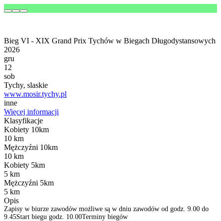
Bieg VI - XIX Grand Prix Tychów w Biegach Długodystansowych
2026
gru
12
sob
Tychy, slaskie
www.mosir.tychy.pl
inne
Więcej informacji
Klasyfikacje
Kobiety 10km
10 km
Mężczyźni 10km
10 km
Kobiety 5km
5 km
Mężczyźni 5km
5 km
Opis
Zapisy w biurze zawodów możliwe są w dniu zawodów od godz. 9.00 do
9.45Start biegu godz. 10.00Terminy biegów