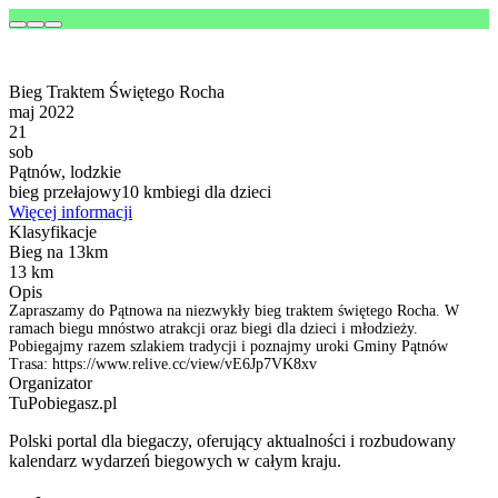
Bieg Traktem Świętego Rocha
maj 2022
21
sob
Pątnów, lodzkie
bieg przełajowy
10 km
biegi dla dzieci
Więcej informacji
Klasyfikacje
Bieg na 13km
13 km
Opis
Zapraszamy do Pątnowa na niezwykły bieg traktem świętego Rocha. W
ramach biegu mnóstwo atrakcji oraz biegi dla dzieci i młodzieży.
Pobiegajmy razem szlakiem tradycji i poznajmy uroki Gminy Pątnów
Trasa: https://www.relive.cc/view/vE6Jp7VK8xv
Organizator
TuPobiegasz.pl
Polski portal dla biegaczy, oferujący aktualności i rozbudowany
kalendarz wydarzeń biegowych w całym kraju.