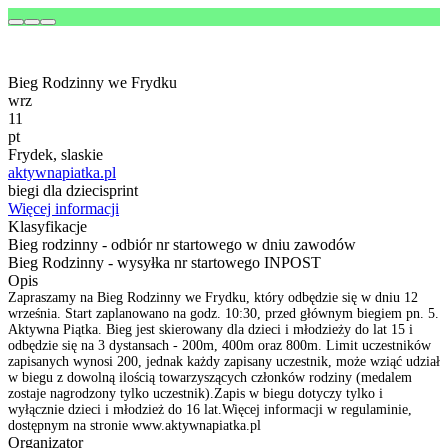
Bieg Rodzinny we Frydku
wrz
11
pt
Frydek, slaskie
aktywnapiatka.pl
biegi dla dzieci
sprint
Więcej informacji
Klasyfikacje
Bieg rodzinny - odbiór nr startowego w dniu zawodów
Bieg Rodzinny - wysyłka nr startowego INPOST
Opis
Zapraszamy na Bieg Rodzinny we Frydku, który odbędzie się w dniu 12
września. Start zaplanowano na godz. 10:30, przed głównym biegiem pn. 5.
Aktywna Piątka. Bieg jest skierowany dla dzieci i młodzieży do lat 15 i
odbędzie się na 3 dystansach - 200m, 400m oraz 800m. Limit uczestników
zapisanych wynosi 200, jednak każdy zapisany uczestnik, może wziąć udział
w biegu z dowolną ilością towarzyszących członków rodziny (medalem
zostaje nagrodzony tylko uczestnik).Zapis w biegu dotyczy tylko i
wyłącznie dzieci i młodzież do 16 lat.Więcej informacji w regulaminie,
dostępnym na stronie www.aktywnapiatka.pl
Organizator