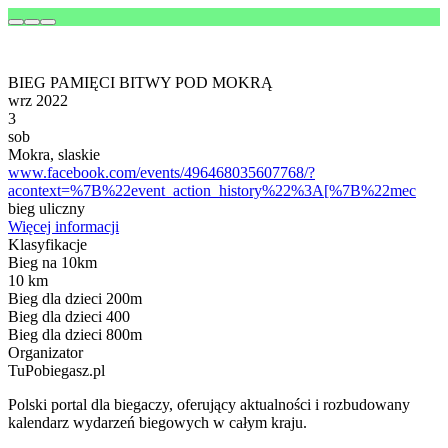
BIEG PAMIĘCI BITWY POD MOKRĄ
wrz 2022
3
sob
Mokra, slaskie
www.facebook.com/events/496468035607768/?
acontext=%7B%22event_action_history%22%3A[%7B%22mec
bieg uliczny
Więcej informacji
Klasyfikacje
Bieg na 10km
10 km
Bieg dla dzieci 200m
Bieg dla dzieci 400
Bieg dla dzieci 800m
Organizator
TuPobiegasz.pl
Polski portal dla biegaczy, oferujący aktualności i rozbudowany
kalendarz wydarzeń biegowych w całym kraju.