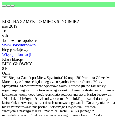
BIEG NA ZAMEK PO MIECZ SPYCIMIRA
maj 2019
18
sob
Tarnów, malopolskie
www.sokoltarnow.pl
bieg przełajowy
Więcej informacji
Klasyfikacje
BIEG GŁÓWNY
8 km
Opis
“VI Bieg na Zamek po Miecz Spycimira”19 maja 2019roku na Górze św.
Marcina rywalizować będą biegacze o symboliczne trofeum - Miecz
Spycymira. Stowarzyszenie Sportowe Sokół Tarnów już po raz szósty
organizuje bieg na ruiny tarnowskiego zamku. Trasa na dystansie 7, 5 km w
konwencji terenowego biegu górskiego rozpoczyna się w Parku biegowym
„Marcinka” i leśnymi ścieżkami zboczem „Marcinki” prowadzi do mety,
która zlokalizowana jest na ruinach tarnowskiego zamku.Do zorganizowania
biegu zainspirowała nas postać Pierwszego Obywatela Tarnowa –
założyciela naszego miasta Spycimira Herbu Leliwa jednego z
najwybitniejszych Polaków średniowiecznego okresu historii Polski.