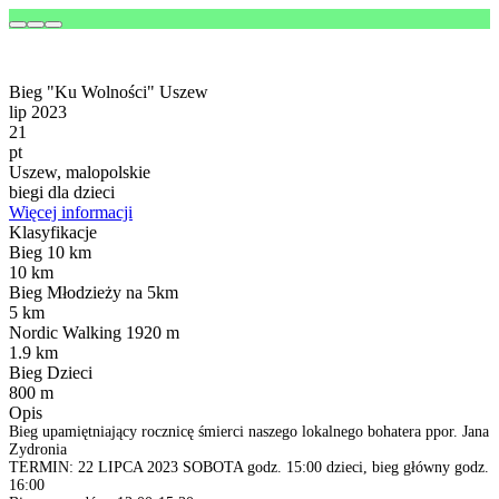
Bieg "Ku Wolności" Uszew
lip 2023
21
pt
Uszew, malopolskie
biegi dla dzieci
Więcej informacji
Klasyfikacje
Bieg 10 km
10 km
Bieg Młodzieży na 5km
5 km
Nordic Walking 1920 m
1.9 km
Bieg Dzieci
800 m
Opis
Bieg upamiętniający rocznicę śmierci naszego lokalnego bohatera ppor. Jana
Zydronia
TERMIN: 22 LIPCA 2023 SOBOTA godz. 15:00 dzieci, bieg główny godz.
16:00