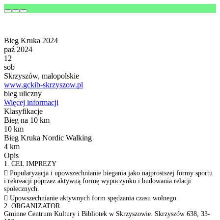
Bieg Kruka 2024
paź 2024
12
sob
Skrzyszów, malopolskie
www.gckib-skrzyszow.pl
bieg uliczny
Więcej informacji
Klasyfikacje
Bieg na 10 km
10 km
Bieg Kruka Nordic Walking
4 km
Opis
1. CEL IMPREZY
 Popularyzacja i upowszechnianie biegania jako najprostszej formy sportu
i rekreacji poprzez aktywną formę wypoczynku i budowania relacji
społecznych.
 Upowszechnianie aktywnych form spędzania czasu wolnego.
2. ORGANIZATOR
Gminne Centrum Kultury i Bibliotek w Skrzyszowie. Skrzyszów 638, 33-