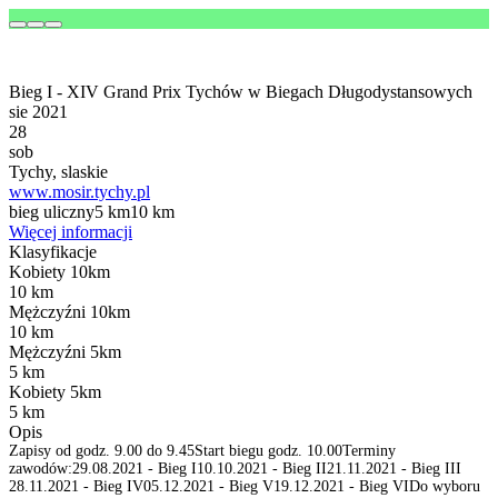
Bieg I - XIV Grand Prix Tychów w Biegach Długodystansowych
sie 2021
28
sob
Tychy, slaskie
www.mosir.tychy.pl
bieg uliczny
5 km
10 km
Więcej informacji
Klasyfikacje
Kobiety 10km
10 km
Mężczyźni 10km
10 km
Mężczyźni 5km
5 km
Kobiety 5km
5 km
Opis
Zapisy od godz. 9.00 do 9.45Start biegu godz. 10.00Terminy
zawodów:29.08.2021 - Bieg I10.10.2021 - Bieg II21.11.2021 - Bieg III
28.11.2021 - Bieg IV05.12.2021 - Bieg V19.12.2021 - Bieg VIDo wyboru