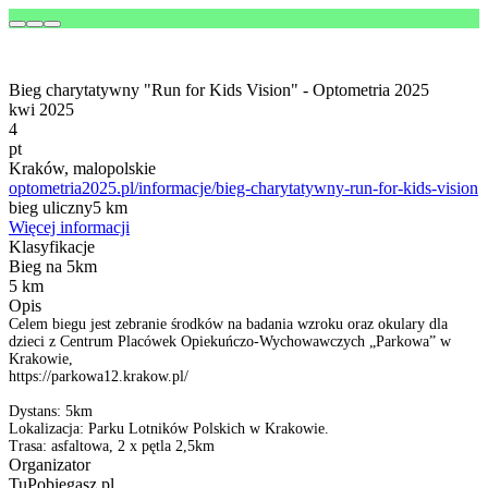
Bieg charytatywny "Run for Kids Vision" - Optometria 2025
kwi 2025
4
pt
Kraków, malopolskie
optometria2025.pl/informacje/bieg-charytatywny-run-for-kids-vision
bieg uliczny
5 km
Więcej informacji
Klasyfikacje
Bieg na 5km
5 km
Opis
Celem biegu jest zebranie środków na badania wzroku oraz okulary dla
dzieci z Centrum Placówek Opiekuńczo-Wychowawczych „Parkowa” w
Krakowie,
https://parkowa12.krakow.pl/
Dystans: 5km
Lokalizacja: Parku Lotników Polskich w Krakowie.
Trasa: asfaltowa, 2 x pętla 2,5km
Organizator
TuPobiegasz.pl