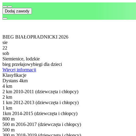
Dodaj zawody
BIEG BIAŁOPRADNICKI 2026
sie
22
sob
Siemienice, lodzkie
bieg przełajowy
biegi dla dzieci
Więcej informacji
Klasyfikacje
Dystans 4km
4 km
2 km 2010-2011 (dziewczęta i chłopcy)
2 km
1 km 2012-2013 (dziewczęta i chłopcy)
1 km
1km 2014-2015 (dziewczęta i chłopcy)
800 m
500 m 2016-2017 (dziewczęta i chłopcy)
500 m
300 m 2018-2019 (dziewczęta i chłopcy)