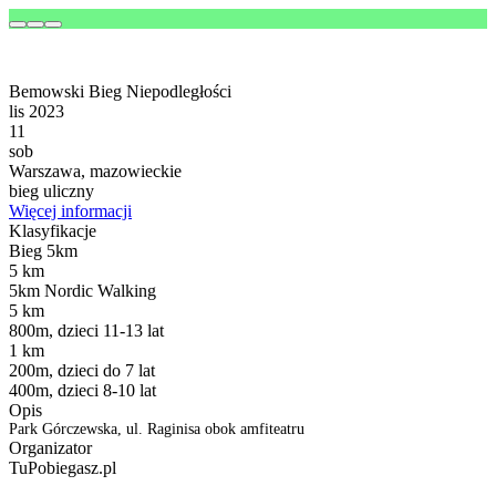
Bemowski Bieg Niepodległości
lis 2023
11
sob
Warszawa, mazowieckie
bieg uliczny
Więcej informacji
Klasyfikacje
Bieg 5km
5 km
5km Nordic Walking
5 km
800m, dzieci 11-13 lat
1 km
200m, dzieci do 7 lat
400m, dzieci 8-10 lat
Opis
Park Górczewska, ul. Raginisa obok amfiteatru
Organizator
TuPobiegasz.pl