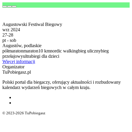
Augustowski Festiwal Biegowy
wrz 2024
27-28
pt - sob
Augustów, podlaskie
półmaraton
maraton
10 km
nordic walking
bieg uliczny
bieg
przełajowy
ultra
biegi dla dzieci
Więcej informacji
Organizator
TuPobiegasz.pl
Polski portal dla biegaczy, oferujący aktualności i rozbudowany
kalendarz wydarzeń biegowych w całym kraju.
© 2023-2026 TuPobiegasz