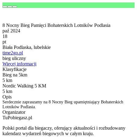
8 Nocny Bieg Pamięci Bohaterskich Lotników Podlasia
paź 2024
18
pt
Biała Podlaska, lubelskie
time2go.pl
bieg uliczny
Więcej informacji
Klasyfikacje
Bieg na 5km
5 km
Nordic Walking 5 KM
5 km
Opis
Serdecznie zapraszamy na 8 Nocny Bieg upamiętniający Bohaterskich
Lotników Podlasia.
Organizator
TuPobiegasz.pl
Polski portal dla biegaczy, oferujący aktualności i rozbudowany
kalendarz wydarzeń biegowych w całym kraju.