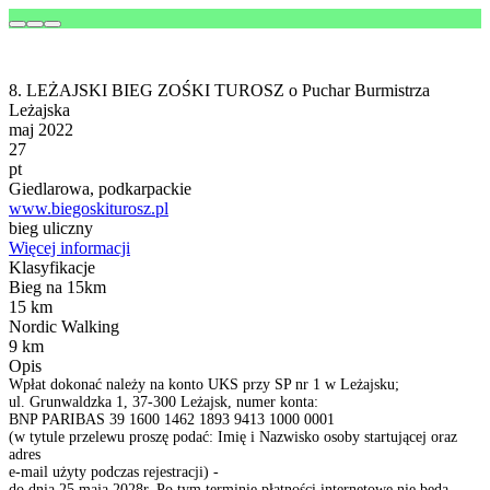
8. LEŻAJSKI BIEG ZOŚKI TUROSZ o Puchar Burmistrza
Leżajska
maj 2022
27
pt
Giedlarowa, podkarpackie
www.biegoskiturosz.pl
bieg uliczny
Więcej informacji
Klasyfikacje
Bieg na 15km
15 km
Nordic Walking
9 km
Opis
Wpłat dokonać należy na konto UKS przy SP nr 1 w Leżajsku;
ul. Grunwaldzka 1, 37-300 Leżajsk, numer konta:
BNP PARIBAS 39 1600 1462 1893 9413 1000 0001
(w tytule przelewu proszę podać: Imię i Nazwisko osoby startującej oraz
adres
e-mail użyty podczas rejestracji) -
do dnia 25 maja 2028r. Po tym terminie płatności internetowe nie będą