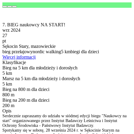
7. BIEG naukowcy NA START!
wrz 2024
27
pt
Sękocin Stary, mazowieckie
bieg przełajowy
nordic walking
5 km
biegi dla dzieci
Więcej informacji
Klasyfikacje
Bieg na 5 km dla młodzieży i dorosłych
5 km
Marsz na 5 km dla młodzieży i dorosłych
5 km
Bieg na 800 m dla dzieci
800 m
Bieg na 200 m dla dzieci
200 m
Opis
Serdecznie zapraszamy do udziału w siódmej edycji biegu "Naukowcy na
start" organizowanego przez Instytut Badawczy Leśnictwa i Instytut
Ochrony Środowiska - Państwowy Instytut Badawczy.
Spotykamy się w sobotę, 28 września 2024 r. w Sękocinie Starym na