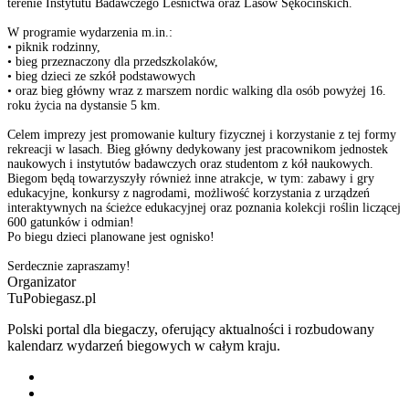
terenie Instytutu Badawczego Leśnictwa oraz Lasów Sękocińskich.
W programie wydarzenia m.in.:
• piknik rodzinny,
• bieg przeznaczony dla przedszkolaków,
• bieg dzieci ze szkół podstawowych
• oraz bieg główny wraz z marszem nordic walking dla osób powyżej 16.
roku życia na dystansie 5 km.
Celem imprezy jest promowanie kultury fizycznej i korzystanie z tej formy
rekreacji w lasach. Bieg główny dedykowany jest pracownikom jednostek
naukowych i instytutów badawczych oraz studentom z kół naukowych.
Biegom będą towarzyszyły również inne atrakcje, w tym: zabawy i gry
edukacyjne, konkursy z nagrodami, możliwość korzystania z urządzeń
interaktywnych na ścieżce edukacyjnej oraz poznania kolekcji roślin liczącej
600 gatunków i odmian!
Po biegu dzieci planowane jest ognisko!
Serdecznie zapraszamy!
Organizator
TuPobiegasz.pl
Polski portal dla biegaczy, oferujący aktualności i rozbudowany
kalendarz wydarzeń biegowych w całym kraju.