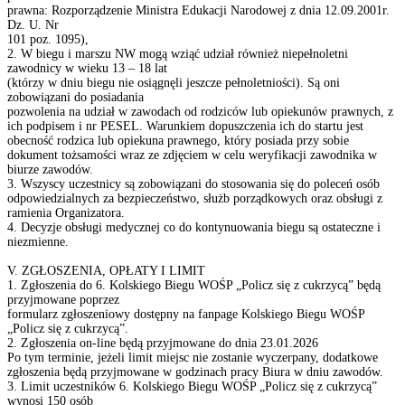
prawna: Rozporządzenie Ministra Edukacji Narodowej z dnia 12.09.2001r.
Dz. U. Nr
101 poz. 1095),
2. W biegu i marszu NW mogą wziąć udział również niepełnoletni
zawodnicy w wieku 13 – 18 lat
(którzy w dniu biegu nie osiągnęli jeszcze pełnoletniości). Są oni
zobowiązani do posiadania
pozwolenia na udział w zawodach od rodziców lub opiekunów prawnych, z
ich podpisem i nr PESEL. Warunkiem dopuszczenia ich do startu jest
obecność rodzica lub opiekuna prawnego, który posiada przy sobie
dokument tożsamości wraz ze zdjęciem w celu weryfikacji zawodnika w
biurze zawodów.
3. Wszyscy uczestnicy są zobowiązani do stosowania się do poleceń osób
odpowiedzialnych za bezpieczeństwo, służb porządkowych oraz obsługi z
ramienia Organizatora.
4. Decyzje obsługi medycznej co do kontynuowania biegu są ostateczne i
niezmienne.
V. ZGŁOSZENIA, OPŁATY I LIMIT
1. Zgłoszenia do 6. Kolskiego Biegu WOŚP „Policz się z cukrzycą” będą
przyjmowane poprzez
formularz zgłoszeniowy dostępny na fanpage Kolskiego Biegu WOŚP
„Policz się z cukrzycą”.
2. Zgłoszenia on-line będą przyjmowane do dnia 23.01.2026
Po tym terminie, jeżeli limit miejsc nie zostanie wyczerpany, dodatkowe
zgłoszenia będą przyjmowane w godzinach pracy Biura w dniu zawodów.
3. Limit uczestników 6. Kolskiego Biegu WOŚP „Policz się z cukrzycą”
wynosi 150 osób