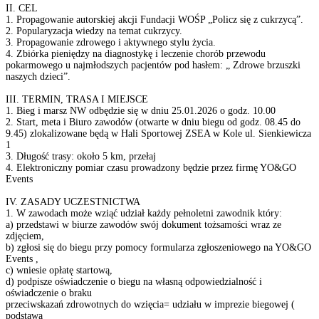
II. CEL
1. Propagowanie autorskiej akcji Fundacji WOŚP „Policz się z cukrzycą”.
2. Popularyzacja wiedzy na temat cukrzycy.
3. Propagowanie zdrowego i aktywnego stylu życia.
4. Zbiórka pieniędzy na diagnostykę i leczenie chorób przewodu
pokarmowego u najmłodszych pacjentów pod hasłem: „ Zdrowe brzuszki
naszych dzieci”.
III. TERMIN, TRASA I MIEJSCE
1. Bieg i marsz NW odbędzie się w dniu 25.01.2026 o godz. 10.00
2. Start, meta i Biuro zawodów (otwarte w dniu biegu od godz. 08.45 do
9.45) zlokalizowane będą w Hali Sportowej ZSEA w Kole ul. Sienkiewicza
1
3. Długość trasy: około 5 km, przełaj
4. Elektroniczny pomiar czasu prowadzony będzie przez firmę YO&GO
Events
IV. ZASADY UCZESTNICTWA
1. W zawodach może wziąć udział każdy pełnoletni zawodnik który:
a) przedstawi w biurze zawodów swój dokument tożsamości wraz ze
zdjęciem,
b) zgłosi się do biegu przy pomocy formularza zgłoszeniowego na YO&GO
Events ,
c) wniesie opłatę startową,
d) podpisze oświadczenie o biegu na własną odpowiedzialność i
oświadczenie o braku
przeciwskazań zdrowotnych do wzięcia= udziału w imprezie biegowej (
podstawa