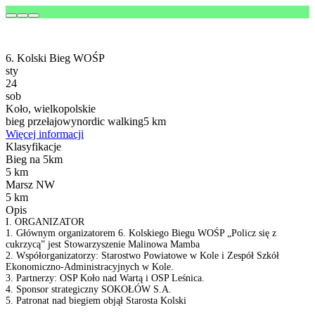
6. Kolski Bieg WOŚP
sty
24
sob
Koło, wielkopolskie
bieg przełajowy
nordic walking
5 km
Więcej informacji
Klasyfikacje
Bieg na 5km
5 km
Marsz NW
5 km
Opis
I. ORGANIZATOR
1. Głównym organizatorem 6. Kolskiego Biegu WOŚP „Policz się z
cukrzycą” jest Stowarzyszenie Malinowa Mamba
2. Współorganizatorzy: Starostwo Powiatowe w Kole i Zespół Szkół
Ekonomiczno-Administracyjnych w Kole.
3. Partnerzy: OSP Koło nad Wartą i OSP Leśnica.
4. Sponsor strategiczny SOKOŁÓW S.A.
5. Patronat nad biegiem objął Starosta Kolski