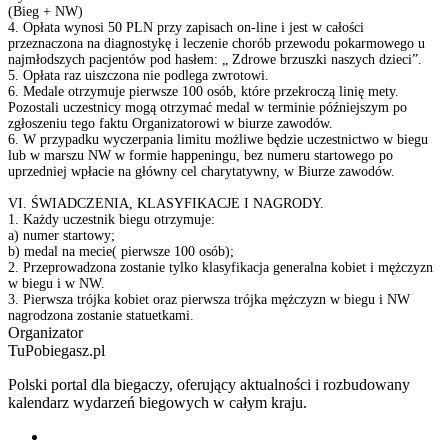
(Bieg + NW)
4. Opłata wynosi 50 PLN przy zapisach on-line i jest w całości
przeznaczona na diagnostykę i leczenie chorób przewodu pokarmowego u
najmłodszych pacjentów pod hasłem: „ Zdrowe brzuszki naszych dzieci”.
5. Opłata raz uiszczona nie podlega zwrotowi.
6. Medale otrzymuje pierwsze 100 osób, które przekroczą linię mety.
Pozostali uczestnicy mogą otrzymać medal w terminie późniejszym po
zgłoszeniu tego faktu Organizatorowi w biurze zawodów.
6. W przypadku wyczerpania limitu możliwe będzie uczestnictwo w biegu
lub w marszu NW w formie happeningu, bez numeru startowego po
uprzedniej wpłacie na główny cel charytatywny, w Biurze zawodów.
VI. ŚWIADCZENIA, KLASYFIKACJE I NAGRODY.
1. Każdy uczestnik biegu otrzymuje:
a) numer startowy;
b) medal na mecie( pierwsze 100 osób);
2. Przeprowadzona zostanie tylko klasyfikacja generalna kobiet i mężczyzn
w biegu i w NW.
3. Pierwsza trójka kobiet oraz pierwsza trójka mężczyzn w biegu i NW
nagrodzona zostanie statuetkami.
Organizator
TuPobiegasz.pl
Polski portal dla biegaczy, oferujący aktualności i rozbudowany
kalendarz wydarzeń biegowych w całym kraju.