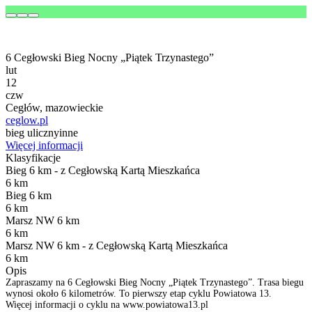
6 Cegłowski Bieg Nocny „Piątek Trzynastego”
lut
12
czw
Cegłów, mazowieckie
ceglow.pl
bieg uliczny
inne
Więcej informacji
Klasyfikacje
Bieg 6 km - z Cegłowską Kartą Mieszkańca
6 km
Bieg 6 km
6 km
Marsz NW 6 km
6 km
Marsz NW 6 km - z Cegłowską Kartą Mieszkańca
6 km
Opis
Zapraszamy na 6 Cegłowski Bieg Nocny „Piątek Trzynastego”. Trasa biegu
wynosi około 6 kilometrów. To pierwszy etap cyklu Powiatowa 13.
Więcej informacji o cyklu na www.powiatowa13.pl