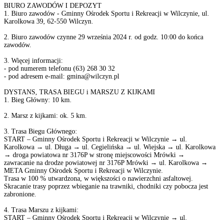
BIURO ZAWODÓW I DEPOZYT
1. Biuro zawodów - Gminny Ośrodek Sportu i Rekreacji w Wilczynie, ul.
Karolkowa 39, 62-550 Wilczyn.
2. Biuro zawodów czynne 29 września 2024 r. od godz. 10:00 do końca
zawodów.
3. Więcej informacji:
- pod numerem telefonu (63) 268 30 32
- pod adresem e-mail:
gmina@wilczyn.pl
DYSTANS, TRASA BIEGU i MARSZU Z KIJKAMI
1. Bieg Główny: 10 km.
2. Marsz z kijkami: ok. 5 km.
3. Trasa Biegu Głównego:
START – Gminny Ośrodek Sportu i Rekreacji w Wilczynie → ul.
Karolkowa → ul. Długa → ul. Cegielińska → ul. Wiejska → ul. Karolkowa
→ droga powiatowa nr 3176P w stronę miejscowości Mrówki →
zawracanie na drodze powiatowej nr 3176P Mrówki → ul. Karolkowa →
META Gminny Ośrodek Sportu i Rekreacji w Wilczynie.
Trasa w 100 % utwardzona, w większości o nawierzchni asfaltowej.
Skracanie trasy poprzez wbieganie na trawniki, chodniki czy pobocza jest
zabronione.
4. Trasa Marszu z kijkami:
START – Gminny Ośrodek Sportu i Rekreacji w Wilczynie → ul.