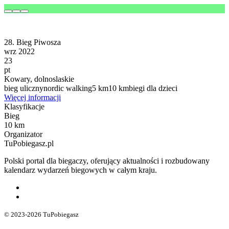
28. Bieg Piwosza
wrz 2022
23
pt
Kowary, dolnoslaskie
bieg uliczny
nordic walking
5 km
10 km
biegi dla dzieci
Więcej informacji
Klasyfikacje
Bieg
10 km
Organizator
TuPobiegasz.pl
Polski portal dla biegaczy, oferujący aktualności i rozbudowany
kalendarz wydarzeń biegowych w całym kraju.
© 2023-2026 TuPobiegasz