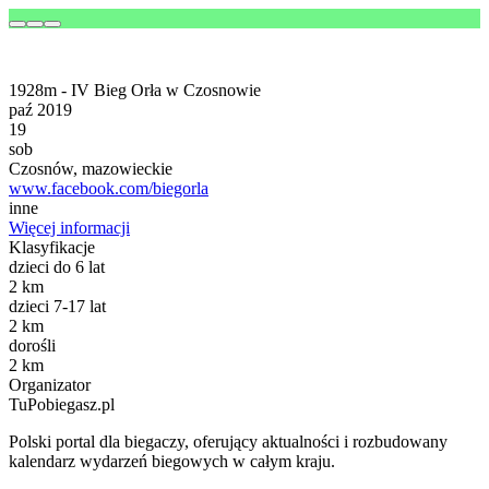
1928m - IV Bieg Orła w Czosnowie
paź 2019
19
sob
Czosnów, mazowieckie
www.facebook.com/biegorla
inne
Więcej informacji
Klasyfikacje
dzieci do 6 lat
2 km
dzieci 7-17 lat
2 km
dorośli
2 km
Organizator
TuPobiegasz.pl
Polski portal dla biegaczy, oferujący aktualności i rozbudowany
kalendarz wydarzeń biegowych w całym kraju.