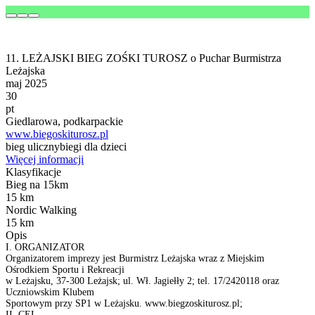
11. LEŻAJSKI BIEG ZOŚKI TUROSZ o Puchar Burmistrza
Leżajska
maj 2025
30
pt
Giedlarowa, podkarpackie
www.biegoskiturosz.pl
bieg uliczny
biegi dla dzieci
Więcej informacji
Klasyfikacje
Bieg na 15km
15 km
Nordic Walking
15 km
Opis
I. ORGANIZATOR
Organizatorem imprezy jest Burmistrz Leżajska wraz z Miejskim
Ośrodkiem Sportu i Rekreacji
w Leżajsku, 37-300 Leżajsk; ul. Wł. Jagiełły 2; tel. 17/2420118 oraz
Uczniowskim Klubem
Sportowym przy SP1 w Leżajsku. www.biegzoskiturosz.pl;
II. CEL