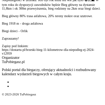
Niepodległości w Brzesku. Kto był rok temu ten wie jak było 😀🆙⛰️ W
tym roku do dyspozycji zawodników będzie Bieg główny na dystansie
11,8km i ok 300m przewyższenia, bieg rodzinny na 2km oraz biegi dzieci.
Bieg główny 80% trasa asfaltowa, 20% tereny mokre oraz szutrowe.
Bieg 1918 m - droga asfaltowa
Biegi dzieci - Orlik
Zapraszamy!
Zapisy pod linkiem:
https://dostartu.pl/brzeski-bieg-11-kilometrow-dla-niepodleg-ej-2024-
v12959
Organizator
TuPobiegasz.pl
Polski portal dla biegaczy, oferujący aktualności i rozbudowany
kalendarz wydarzeń biegowych w całym kraju.
© 2023-2026 TuPobiegasz