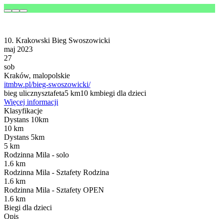
10. Krakowski Bieg Swoszowicki
maj 2023
27
sob
Kraków, malopolskie
itmbw.pl/bieg-swoszowicki/
bieg uliczny
sztafeta
5 km
10 km
biegi dla dzieci
Więcej informacji
Klasyfikacje
Dystans 10km
10 km
Dystans 5km
5 km
Rodzinna Mila - solo
1.6 km
Rodzinna Mila - Sztafety Rodzina
1.6 km
Rodzinna Mila - Sztafety OPEN
1.6 km
Biegi dla dzieci
Opis