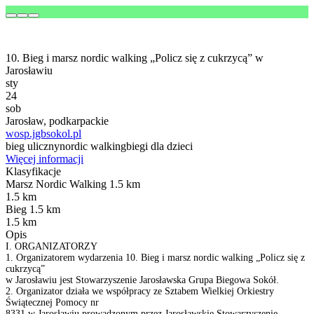
10. Bieg i marsz nordic walking „Policz się z cukrzycą” w
Jarosławiu
sty
24
sob
Jarosław, podkarpackie
wosp.jgbsokol.pl
bieg uliczny
nordic walking
biegi dla dzieci
Więcej informacji
Klasyfikacje
Marsz Nordic Walking 1.5 km
1.5 km
Bieg 1.5 km
1.5 km
Opis
I. ORGANIZATORZY
1. Organizatorem wydarzenia 10. Bieg i marsz nordic walking „Policz się z
cukrzycą”
w Jarosławiu jest Stowarzyszenie Jarosławska Grupa Biegowa Sokół.
2. Organizator działa we współpracy ze Sztabem Wielkiej Orkiestry
Świątecznej Pomocy nr
8331 w Jarosławiu prowadzonym przez Jarosławskie Stowarzyszenie