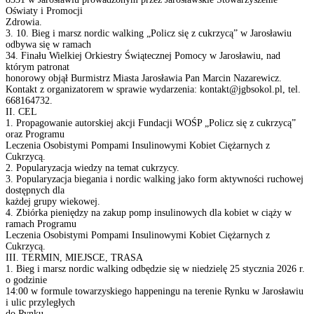
Oświaty i Promocji
Zdrowia.
3. 10. Bieg i marsz nordic walking „Policz się z cukrzycą” w Jarosławiu
odbywa się w ramach
34. Finału Wielkiej Orkiestry Świątecznej Pomocy w Jarosławiu, nad
którym patronat
honorowy objął Burmistrz Miasta Jarosławia Pan Marcin Nazarewicz.
Kontakt z organizatorem w sprawie wydarzenia:
kontakt@jgbsokol.pl
, tel.
668164732.
II. CEL
1. Propagowanie autorskiej akcji Fundacji WOŚP „Policz się z cukrzycą”
oraz Programu
Leczenia Osobistymi Pompami Insulinowymi Kobiet Ciężarnych z
Cukrzycą.
2. Popularyzacja wiedzy na temat cukrzycy.
3. Popularyzacja biegania i nordic walking jako form aktywności ruchowej
dostępnych dla
każdej grupy wiekowej.
4. Zbiórka pieniędzy na zakup pomp insulinowych dla kobiet w ciąży w
ramach Programu
Leczenia Osobistymi Pompami Insulinowymi Kobiet Ciężarnych z
Cukrzycą.
III. TERMIN, MIEJSCE, TRASA
1. Bieg i marsz nordic walking odbędzie się w niedzielę 25 stycznia 2026 r.
o godzinie
14:00 w formule towarzyskiego happeningu na terenie Rynku w Jarosławiu
i ulic przyległych
do Rynku.