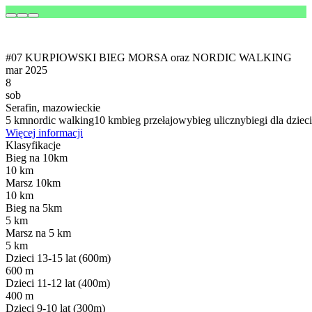
#07 KURPIOWSKI BIEG MORSA oraz NORDIC WALKING
mar 2025
8
sob
Serafin, mazowieckie
5 km
nordic walking
10 km
bieg przełajowy
bieg uliczny
biegi dla dzieci
Więcej informacji
Klasyfikacje
Bieg na 10km
10 km
Marsz 10km
10 km
Bieg na 5km
5 km
Marsz na 5 km
5 km
Dzieci 13-15 lat (600m)
600 m
Dzieci 11-12 lat (400m)
400 m
Dzieci 9-10 lat (300m)