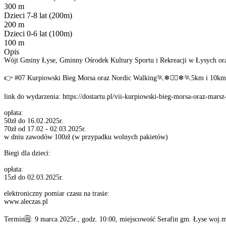
300 m
Dzieci 7-8 lat (200m)
200 m
Dzieci 0-6 lat (100m)
100 m
Opis
Wójt Gminy Łyse, Gminny Ośrodek Kultury Sportu i Rekreacji w Łysych ora
👉 #07 Kurpiowski Bieg Morsa oraz Nordic Walking🏃❄🏃‍♀❄🏃5km i 10km
link do wydarzenia: https://dostartu.pl/vii-kurpiowski-bieg-morsa-oraz-mar
opłata:
50zł do 16.02.2025r.
70zł od 17.02 - 02.03.2025r.
w dniu zawodów 100zł (w przypadku wolnych pakietów)
Biegi dla dzieci:
opłata:
15zł do 02.03.2025r.
elektroniczny pomiar czasu na trasie:
www.aleczas.pl
Termin🗒: 9 marca 2025r., godz. 10:00, miejscowość Serafin gm. Łyse woj.